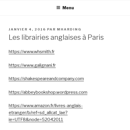
Aller
Menu
au
contenu
principal
PUBLIÉ
JANVIER 4, 2016
PAR
MHARDING
LE
Les librairies anglaises à Paris
https://www.whsmith.fr
https://www.galignani.fr
https://shakespeareandcompany.com
https://abbeybookshop.wordpress.com
https://www.amazon.fr/livres-anglais-
etranger/b/ref=sd_allcat_lae?
ie=UTF8&node=52042011