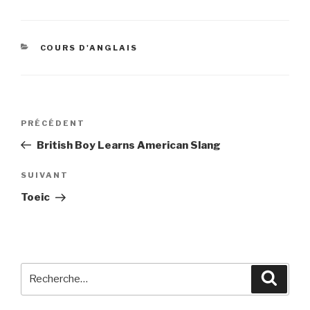
CATÉGORIES
COURS D'ANGLAIS
Navigation
Article
PRÉCÉDENT
de
précédent
British Boy Learns American Slang
l’article
Article
SUIVANT
suivant
Toeic
Recherche
Reche
pour
: