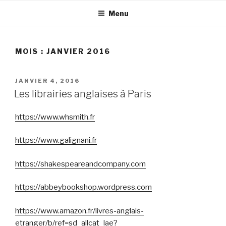
Aller
Menu
au
contenu
principal
MOIS :
JANVIER 2016
PUBLIÉ
JANVIER 4, 2016
LE
Les librairies anglaises à Paris
https://www.whsmith.fr
https://www.galignani.fr
https://shakespeareandcompany.com
https://abbeybookshop.wordpress.com
https://www.amazon.fr/livres-anglais-
etranger/b/ref=sd_allcat_lae?