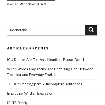
ie=UTF8&node=52042011
Recherche
Reche
pour
:
ARTICLES RÉCENTS
ICU Doctor, Ask-Tell-Ask, Headline-Pause-Detail
When Words Play Tricks: The Confusing Gap Between
Technical and Everyday English
TOEIC® Reading part 5 : Incomplete sentences
Improving Written Expresion
IELTS Ready