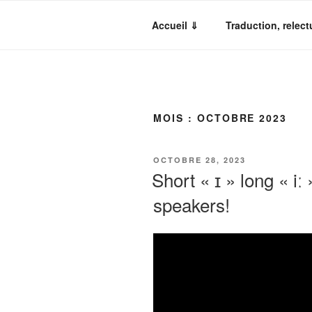
Aller
au
Accueil ⇓
Traduction, relect
contenu
principal
MOIS :
OCTOBRE 2023
PUBLIÉ
OCTOBRE 28, 2023
LE
Short « ɪ » long « i
speakers!