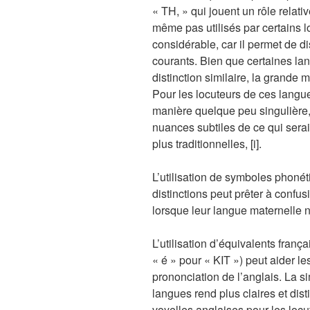
« TH, » qui jouent un rôle relat
même pas utilisés par certains lo
considérable, car il permet de d
courants. Bien que certaines l
distinction similaire, la grande
Pour les locuteurs de ces langue
manière quelque peu singulière, 
nuances subtiles de ce qui sera
plus traditionnelles, [i].
L’utilisation de symboles phonét
distinctions peut prêter à confus
lorsque leur langue maternelle ne
L’utilisation d’équivalents fran
« é » pour « KIT ») peut aider le
prononciation de l’anglais. La s
langues rend plus claires et dist
voyelles anglaises pour les locu