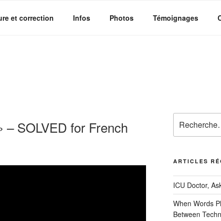
ure et correction
Infos
Photos
Témoignages
Recherche
ː » – SOLVED for French
pour
:
ARTICLES R
ICU Doctor, Ask
When Words Pl
Between Techni