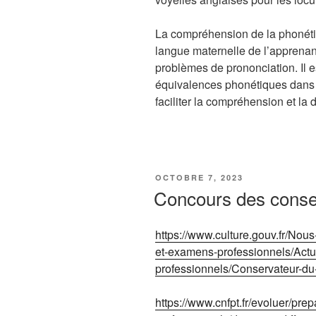
La compréhension de la phonéti
langue maternelle de l’apprenan
problèmes de prononciation. Il 
équivalences phonétiques dans 
faciliter la compréhension et la 
PUBLIÉ
OCTOBRE 7, 2023
LE
Concours des conse
https://www.culture.gouv.fr/Nou
et-examens-professionnels/Act
professionnels/Conservateur-du-
https://www.cnfpt.fr/evoluer/pr