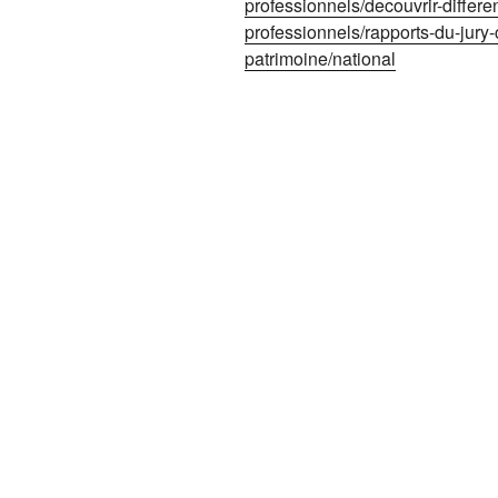
professionnels/decouvrir-differ
professionnels/rapports-du-jury
patrimoine/national