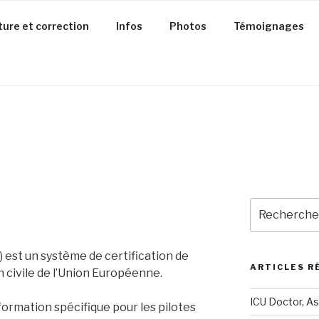
ture et correction
Infos
Photos
Témoignages
Recherche
pour
:
 est un système de certification de
ARTICLES R
n civile de l’Union Européenne.
ICU Doctor, As
ormation spécifique pour les pilotes