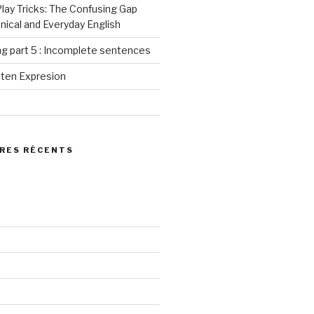
ay Tricks: The Confusing Gap
ical and Everyday English
g part 5 : Incomplete sentences
tten Expresion
RES RÉCENTS