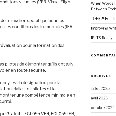
onditions visuelles (VFR, Visual Flight
When Words Pl
Between Techn
TOEIC® Readin
de formation spécifique pour les
ous les conditions instrumentales (IFR,
Improving Wri
IELTS Ready
d’évaluation pour la formation des
COMMENTAI
 pilotes de démontrer qu’ils ont suivi
oler en toute sécurité.
ARCHIVES
ncy) est la désignation pour la
juillet 2025
tion civile. Les pilotes et le
émontrer une compétence minimale en
avril 2025
curité.
octobre 2024
que Gratuit – FCL055 VFR, FCL055 IFR,