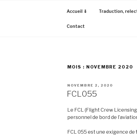
Aller
au
Accueil ⇓
Traduction, relec
contenu
principal
Contact
MOIS :
NOVEMBRE 2020
PUBLIÉ
NOVEMBRE 2, 2020
LE
FCL055
Le FCL (Flight Crew Licensing)
personnel de bord de l’aviatio
FCL 055 est une exigence de f