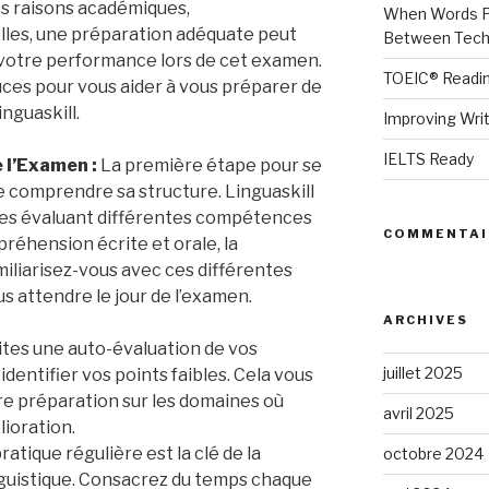
es raisons académiques,
When Words Pl
lles, une préparation adéquate peut
Between Techn
s votre performance lors de cet examen.
TOEIC® Readin
uces pour vous aider à vous préparer de
nguaskill.
Improving Wri
IELTS Ready
 l’Examen :
La première étape pour se
 comprendre sa structure. Linguaskill
ies évaluant différentes compétences
COMMENTAI
préhension écrite et orale, la
miliarisez-vous avec ces différentes
us attendre le jour de l’examen.
ARCHIVES
ites une auto-évaluation de vos
juillet 2025
entifier vos points faibles. Cela vous
e préparation sur les domaines où
avril 2025
lioration.
atique régulière est la clé de la
octobre 2024
nguistique. Consacrez du temps chaque