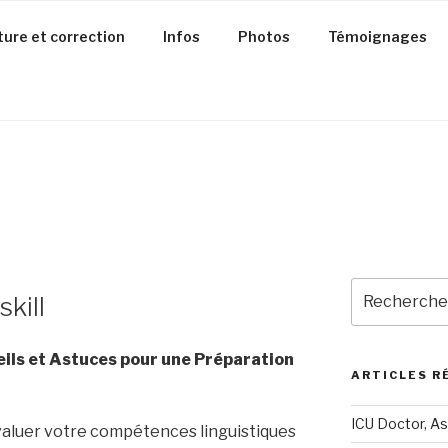
ture et correction
Infos
Photos
Témoignages
Recherche
kill
pour
:
seils et Astuces pour une Préparation
ARTICLES R
ICU Doctor, As
évaluer votre compétences linguistiques