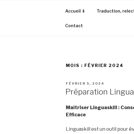
Aller
au
Accueil ⇓
Traduction, relec
contenu
principal
Contact
MOIS :
FÉVRIER 2024
PUBLIÉ
FÉVRIER 5, 2024
LE
Préparation Linguas
Maîtriser Linguaskill : Con
Efficace
Linguaskill est un outil pour 