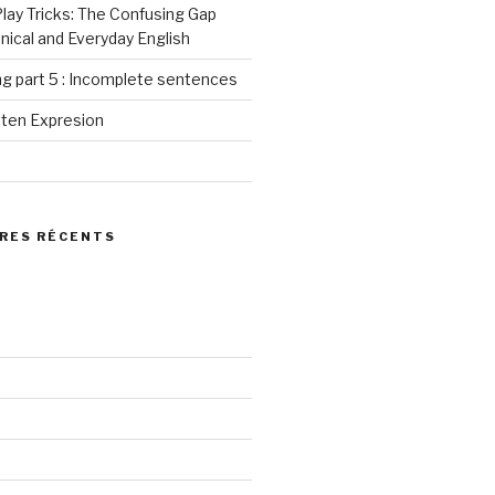
ay Tricks: The Confusing Gap
ical and Everyday English
g part 5 : Incomplete sentences
tten Expresion
RES RÉCENTS