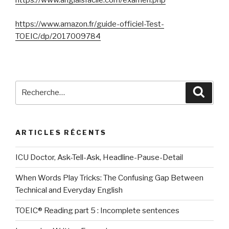
https://www.anglaisfacile.com/examen.php
https://www.amazon.fr/guide-officiel-Test-
TOEIC/dp/2017009784
Recherche
Reche
pour
:
ARTICLES RÉCENTS
ICU Doctor, Ask-Tell-Ask, Headline-Pause-Detail
When Words Play Tricks: The Confusing Gap Between
Technical and Everyday English
TOEIC® Reading part 5 : Incomplete sentences