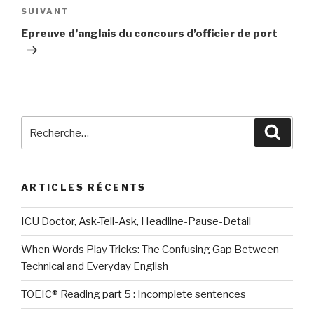
Article
SUIVANT
suivant
Epreuve d’anglais du concours d’officier de port
Recherche
Reche
pour
:
ARTICLES RÉCENTS
ICU Doctor, Ask-Tell-Ask, Headline-Pause-Detail
When Words Play Tricks: The Confusing Gap Between
Technical and Everyday English
TOEIC® Reading part 5 : Incomplete sentences