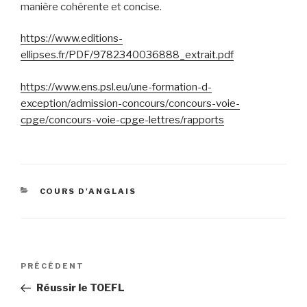
manière cohérente et concise.
https://www.editions-
ellipses.fr/PDF/9782340036888_extrait.pdf
https://www.ens.psl.eu/une-formation-d-
exception/admission-concours/concours-voie-
cpge/concours-voie-cpge-lettres/rapports
CATÉGORIES
COURS D'ANGLAIS
Navigation
Article
PRÉCÉDENT
de
précédent
Réussir le TOEFL
l’article