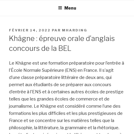
Aller
Menu
au
contenu
principal
PUBLIÉ
FÉVRIER 14, 2022
PAR
MHARDING
LE
Khâgne : épreuve orale d’anglais
concours de la BEL
Le Khâgne est une formation préparatoire pour l’entrée à
l’École Normale Supérieure (ENS) en France. Il s’agit
d’une classe préparatoire littéraire de deux ans, qui
permet aux étudiants de se préparer aux concours
d’entrée à l’ENS et à certaines autres écoles de prestige
telles que les grandes écoles de commerce et de
journalisme. Le Khâgne est considéré comme l’une des
formations les plus difficiles et les plus prestigieuses de
France et se concentre sur les matières telles que la
philosophie, la littérature, la grammaire et la rhétorique.