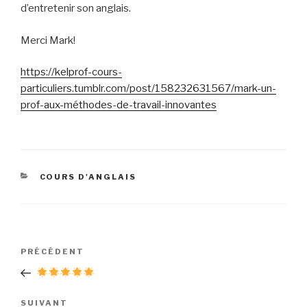
d’entretenir son anglais.
Merci Mark!
https://kelprof-cours-
particuliers.tumblr.com/post/158232631567/mark-un-
prof-aux-méthodes-de-travail-innovantes
CATÉGORIES
COURS D'ANGLAIS
Navigation
Article
PRÉCÉDENT
de
précédent
l’article
Article
SUIVANT