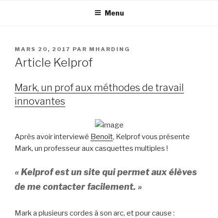
Aller
Menu
au
contenu
principal
PUBLIÉ
MARS 20, 2017
PAR
MHARDING
LE
Article Kelprof
Mark, un prof aux méthodes de travail
innovantes
Après avoir interviewé
Benoît
, Kelprof vous présente
Mark, un professeur aux casquettes multiples !
« Kelprof est un site qui permet aux élèves
de me contacter facilement. »
Mark a plusieurs cordes à son arc, et pour cause :