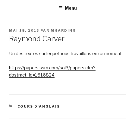
Aller
Menu
au
contenu
principal
PUBLIÉ
MAI 18, 2013
PAR
MHARDING
LE
Raymond Carver
Un des textes sur lequel nous travaillons en ce moment :
https://papers.ssrn.com/sol3/papers.cfm?
abstract_id=1616824
CATÉGORIES
COURS D'ANGLAIS