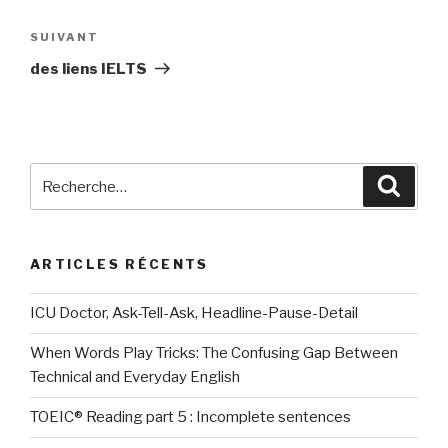
Navigation
de
Article
SUIVANT
l’article
suivant
des liens IELTS
Recherche
Reche
pour
:
ARTICLES RÉCENTS
ICU Doctor, Ask-Tell-Ask, Headline-Pause-Detail
When Words Play Tricks: The Confusing Gap Between
Technical and Everyday English
TOEIC® Reading part 5 : Incomplete sentences