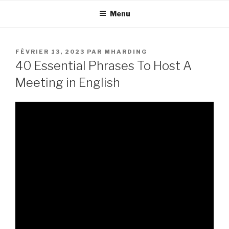
Aller
Menu
au
contenu
principal
PUBLIÉ
FÉVRIER 13, 2023
PAR
MHARDING
LE
40 Essential Phrases To Host A
Meeting in English