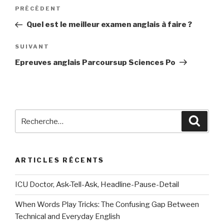
Navigation
Article
PRÉCÉDENT
de
précédent
Quel est le meilleur examen anglais à faire ?
l’article
Article
SUIVANT
suivant
Epreuves anglais Parcoursup Sciences Po
Recherche
Reche
pour
:
ARTICLES RÉCENTS
ICU Doctor, Ask-Tell-Ask, Headline-Pause-Detail
When Words Play Tricks: The Confusing Gap Between
Technical and Everyday English