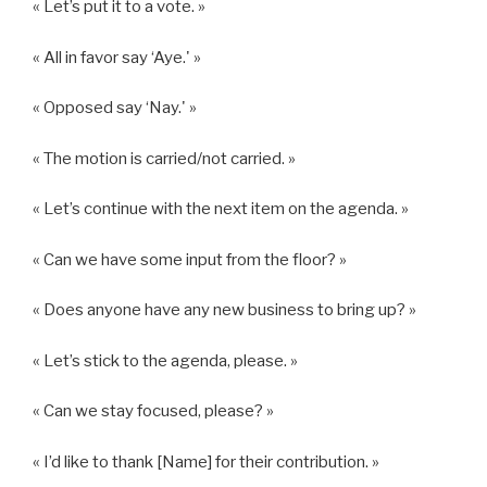
« Let’s put it to a vote. »
« All in favor say ‘Aye.' »
« Opposed say ‘Nay.' »
« The motion is carried/not carried. »
« Let’s continue with the next item on the agenda. »
« Can we have some input from the floor? »
« Does anyone have any new business to bring up? »
« Let’s stick to the agenda, please. »
« Can we stay focused, please? »
« I’d like to thank [Name] for their contribution. »