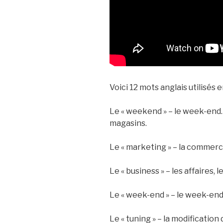
Voici 12 mots anglais utilisés e
Le « weekend » – le week-end.L
magasins.
Le « marketing » – la commerci
Le « business » – les affaires,
Le « week-end » – le week-end 
Le « tuning » – la modification 