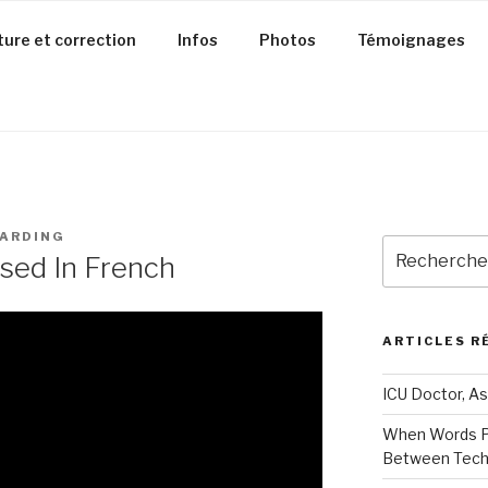
ture et correction
Infos
Photos
Témoignages
ARDING
Recherche
sed In French
pour
:
ARTICLES R
ICU Doctor, As
When Words Pl
Between Techn