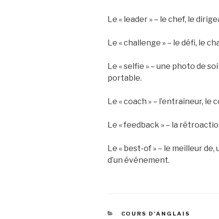
Le « leader » – le chef, le dirige
Le « challenge » – le défi, le ch
Le « selfie » – une photo de 
portable.
Le « coach » – l’entraîneur, le 
Le « feedback » – la rétroactio
Le « best-of » – le meilleur d
d’un événement.
CATÉGORIES
COURS D'ANGLAIS