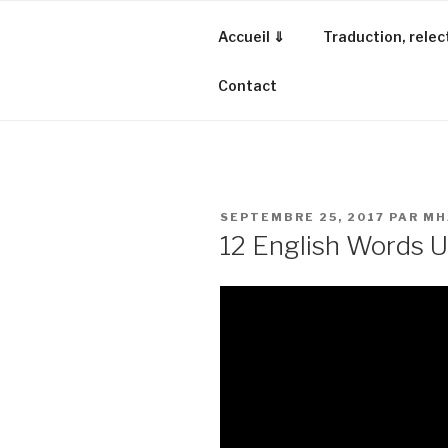
Aller
au
Accueil ⇓
Traduction, relec
contenu
principal
Contact
PUBLIÉ
SEPTEMBRE 25, 2017
PAR
MH
LE
12 English Words U