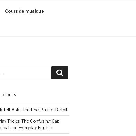
Cours de musique
Recherche
ÉCENTS
k-Tell-Ask, Headline-Pause-Detail
ay Tricks: The Confusing Gap
ical and Everyday English